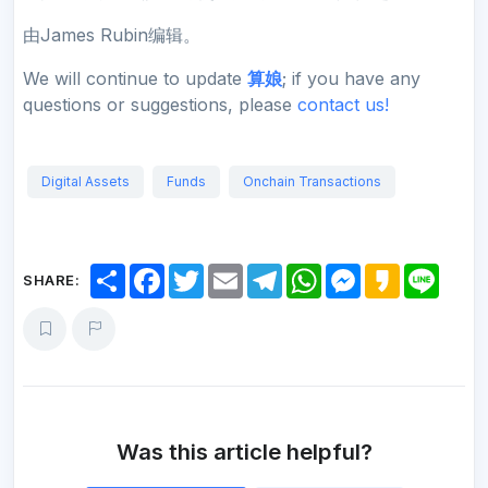
由James Rubin编辑。
We will continue to update
算娘
; if you have any
questions or suggestions, please
contact us!
Digital Assets
Funds
Onchain Transactions
S
F
T
E
T
W
M
K
L
SHARE:
h
a
w
m
e
h
e
a
i
a
c
i
a
l
a
s
k
n
r
e
t
i
e
t
s
a
e
e
b
t
l
g
s
e
o
o
e
r
A
n
o
r
a
p
g
k
m
p
e
r
Was this article helpful?