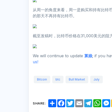
从周一的角度来看，周一是购买和持有比特
的那天不再持有比特币。
截至发稿时，比特币价格在31,000美元的阻
We will continue to update
算娘
; if you h
us!
Bitcoin
btc
Bull Market
July
S
F
T
E
T
W
SHARE:
h
a
w
m
e
h
a
c
i
a
l
a