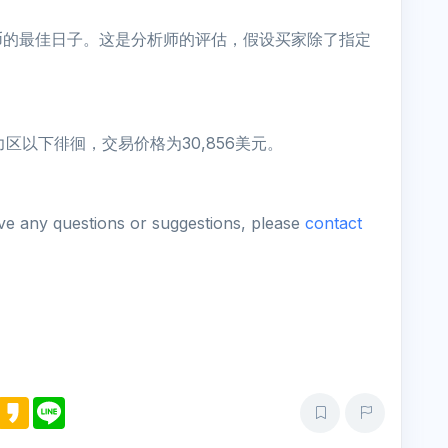
币的最佳日子。这是分析师的评估，假设买家除了指定
力区以下徘徊，交易价格为30,856美元。
ave any questions or suggestions, please
contact
M
K
L
e
a
i
s
k
n