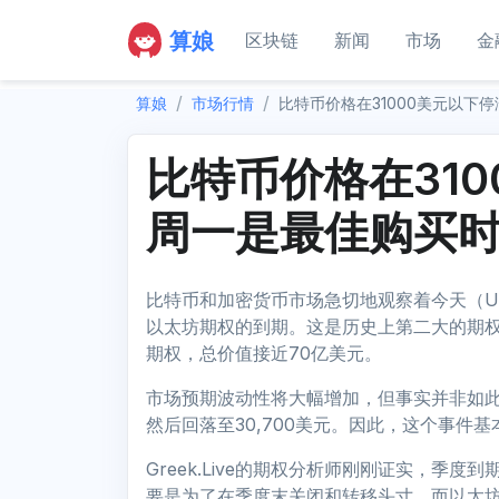
算娘
区块链
新闻
市场
金
算娘
市场行情
比特币价格在31000美元以下
比特币价格在31
周一是最佳购买
比特币和加密货币市场急切地观察着今天（UTC时
以太坊期权的到期。这是历史上第二大的期权，交
期权，总价值接近70亿美元。
市场预期波动性将大幅增加，但事实并非如此。
然后回落至30,700美元。因此，这个事件
Greek.Live的期权分析师刚刚证实，季
要是为了在季度末关闭和转移头寸，而以太