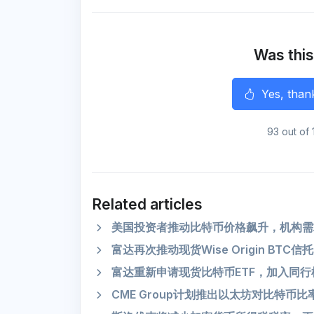
r
e
t
i
e
t
e
b
t
l
g
s
o
e
r
A
o
r
a
p
k
m
p
Was this
r
Yes, than
93 out of 
Related articles
美国投资者推动比特币价格飙升，机构需
富达再次推动现货Wise Origin BT
富达重新申请现货比特币ETF，加入同行
CME Group计划推出以太坊对比特币比