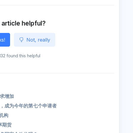
s
a
e
e
o
n
g
e
 article helpful?
ks!
Not, really
132 found this helpful
求增加
C信托，成为今年的第七个申请者
机构
率期货