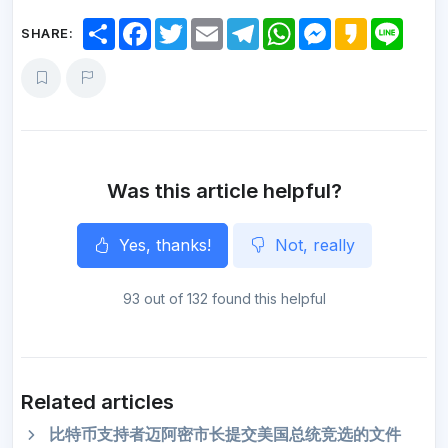
S
F
T
E
T
W
M
K
L
SHARE:
h
a
w
m
e
h
e
a
i
a
c
i
a
l
a
s
k
n
r
e
t
i
e
t
s
a
e
e
b
t
l
g
s
e
o
o
e
r
A
n
o
r
a
p
g
k
m
p
e
r
Was this article helpful?
Yes, thanks!
Not, really
93 out of 132 found this helpful
Related articles
比特币支持者迈阿密市长提交美国总统竞选的文件