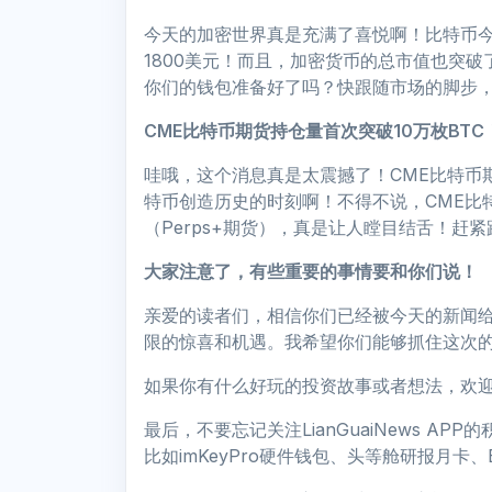
今天的加密世界真是充满了喜悦啊！比特币今
1800美元！而且，加密货币的总市值也突破
你们的钱包准备好了吗？快跟随市场的脚步
CME比特币期货持仓量首次突破10万枚BTC
哇哦，这个消息真是太震撼了！CME比特币期
特币创造历史的时刻啊！不得不说，CME比
（Perps+期货），真是让人瞠目结舌！赶
大家注意了，有些重要的事情要和你们说！
亲爱的读者们，相信你们已经被今天的新闻
限的惊喜和机遇。我希望你们能够抓住这次
如果你有什么好玩的投资故事或者想法，欢
最后，不要忘记关注LianGuaiNews 
比如imKeyPro硬件钱包、头等舱研报月卡、