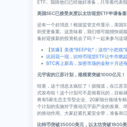
ETF。我猜他们已经做好准备，只等着代表
美国SEC已接受灰度以太坊现货ETF申请备
还有一个好消息！根据监管文件显示，美国SEC
则变更备案。这意味着，我们很可能很快就能
备好迎接新的投资机会了吗？一起来参与这
【笑爆】美债“BEEP化”：这些“小把戏
比回花一现，比特币现货ETF让牛市燃
BTC再上新高，加密市场的金秋十月还
元宇宙的江苏计划，规模要突破1000亿元！
哇塞，这个消息太疯狂了！据报道，在江苏
式发布啦！这个计划可不是闹着玩的，目标就是
将有5家生态主导型企业、20家细分领域专
个计划的实施对于推动元宇宙产业的发展、
的推动作用。大家赶紧扎紧安全带，准备和
比特币突破35000美元，以太坊突破1800