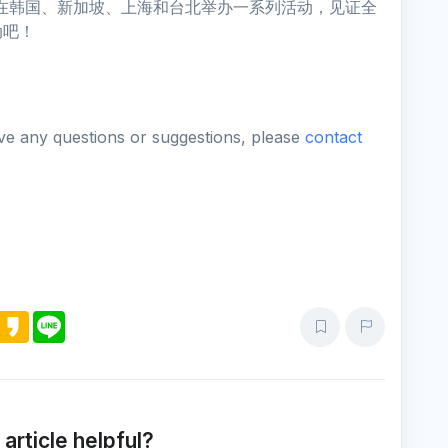
之旅，将在韩国、新加坡、上海和台北举办一系列活动，见证全
动吧！
ave any questions or suggestions, please
contact
M
K
L
e
a
i
s
k
n
s
a
e
e
o
n
g
e
 article helpful?