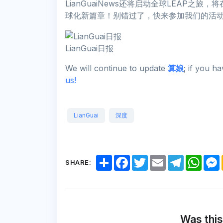
LianGuaiNews还将启动全球LEAP
球化新篇章！别错过了，快来参加我们的活
LianGuai日报
We will continue to update
算娘
; if you h
us!
LianGuai
深度
S
F
T
E
T
W
SHARE:
h
a
w
m
e
h
a
c
i
a
l
a
r
e
t
i
e
t
e
b
t
l
g
s
o
e
r
A
o
r
a
p
k
m
p
Was this
r