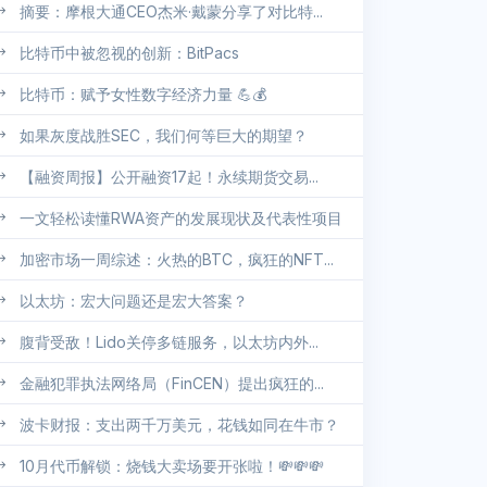
摘要：摩根大通CEO杰米·戴蒙分享了对比特...
比特币中被忽视的创新：BitPacs
比特币：赋予女性数字经济力量 💪💰
如果灰度战胜SEC，我们何等巨大的期望？
【融资周报】公开融资17起！永续期货交易...
一文轻松读懂RWA资产的发展现状及代表性项目
加密市场一周综述：火热的BTC，疯狂的NFT...
以太坊：宏大问题还是宏大答案？
腹背受敌！Lido关停多链服务，以太坊内外...
金融犯罪执法网络局（FinCEN）提出疯狂的...
波卡财报：支出两千万美元，花钱如同在牛市？
10月代币解锁：烧钱大卖场要开张啦！💸💸💸