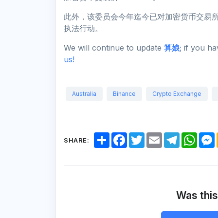
此外，该委员会今年迄今已对加密货币交易所Kra
执法行动。
We will continue to update
算娘
; if you h
us!
Australia
Binance
Crypto Exchange
S
F
T
E
T
W
SHARE:
h
a
w
m
e
h
a
c
i
a
l
a
r
e
t
i
e
t
e
b
t
l
g
s
o
e
r
A
o
r
a
p
k
m
p
Was this
r