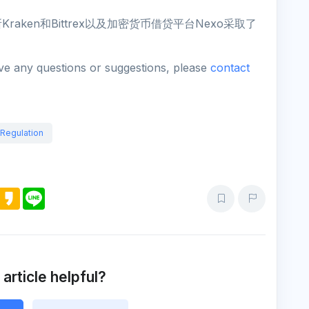
ken和Bittrex以及加密货币借贷平台Nexo采取了
ave any questions or suggestions, please
contact
Regulation
M
K
L
e
a
i
s
k
n
s
a
e
e
o
n
g
e
 article helpful?