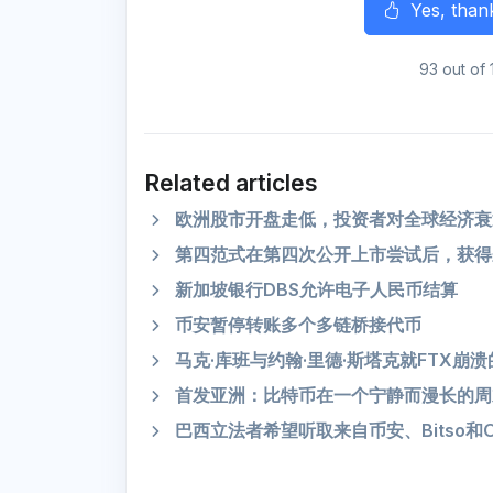
Yes, than
93 out of 
Related articles
欧洲股市开盘走低，投资者对全球经济衰
第四范式在第四次公开上市尝试后，获得
新加坡银行DBS允许电子人民币结算
币安暂停转账多个多链桥接代币
马克·库班与约翰·里德·斯塔克就FTX崩
首发亚洲：比特币在一个宁静而漫长的周末
巴西立法者希望听取来自币安、Bitso