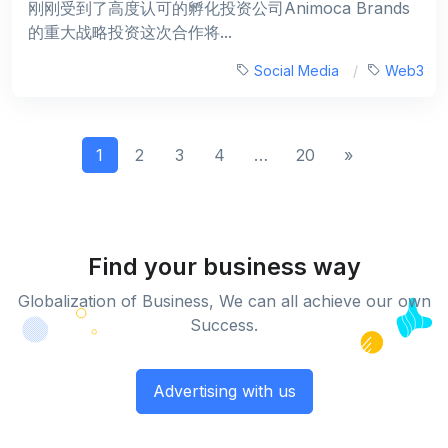
刚刚受到了高度认可的孵化投资公司Animoca Brands
的重大战略投资这次合作将...
Social Media
Web3
1
2
3
4
…
20
»
Find your business way
Globalization of Business, We can all achieve our own
Success.
Advertising with us