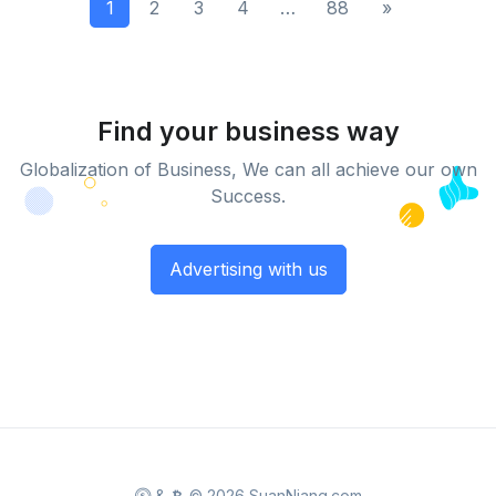
1
2
3
4
…
88
»
Find your business way
Globalization of Business, We can all achieve our own
Success.
Advertising with us
&
© 2026 SuanNiang.com