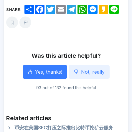
S
F
T
E
T
W
M
K
L
SHARE:
h
a
w
m
e
h
e
a
i
a
c
i
a
l
a
s
k
n
r
e
t
i
e
t
s
a
e
e
b
t
l
g
s
e
o
o
e
r
A
n
o
r
a
p
g
k
m
p
e
r
Was this article helpful?
Yes, thanks!
Not, really
93 out of 132 found this helpful
Related articles
币安在美国SEC打压之际推出比特币挖矿云服务