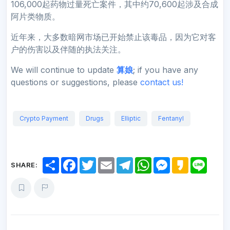
106,000起药物过量死亡案件，其中约70,600起涉及合成
阿片类物质。
近年来，大多数暗网市场已开始禁止该毒品，因为它对客
户的伤害以及伴随的执法关注。
We will continue to update
算娘
; if you have any
questions or suggestions, please
contact us!
Crypto Payment
Drugs
Elliptic
Fentanyl
S
F
T
E
T
W
M
K
L
SHARE:
h
a
w
m
e
h
e
a
i
a
c
i
a
l
a
s
k
n
r
e
t
i
e
t
s
a
e
e
b
t
l
g
s
e
o
o
e
r
A
n
o
r
a
p
g
k
m
p
e
r