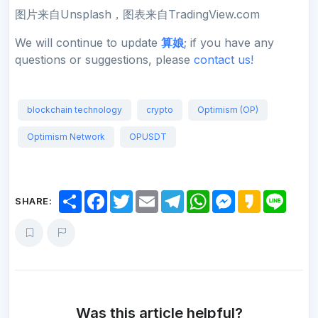
图片来自Unsplash，图表来自TradingView.com
We will continue to update
算娘
; if you have any
questions or suggestions, please
contact us!
blockchain technology
crypto
Optimism (OP)
Optimism Network
OPUSDT
S
F
T
E
T
W
M
K
L
SHARE:
h
a
w
m
e
h
e
a
i
a
c
i
a
l
a
s
k
n
r
e
t
i
e
t
s
a
e
e
b
t
l
g
s
e
o
o
e
r
A
n
o
r
a
p
g
k
m
p
e
r
Was this article helpful?