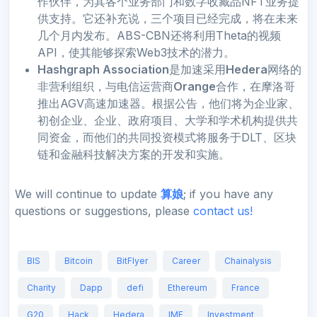
作伙伴，为其各个业务部门和数字收藏品NFT业务提
供支持。它还补充说，三个项目已经完成，将在未来
几个月内发布。ABS-CBN还将利用Theta的视频
API，使其能够探索Web3技术的潜力。
Hashgraph Association
是加速采用
Hedera
网络的
非营利组织，与电信运营商
Orange
合作，在摩洛哥
推出AGV高速加速器。根据公告，他们将为企业家、
初创企业、企业、政府项目、大学和学术机构提供共
同资金，而他们的共同投资模式将服务于DLT、区块
链和金融科技解决方案的开发和实施。
We will continue to update
算娘
; if you have any
questions or suggestions, please
contact us!
BIS
Bitcoin
BitFlyer
Career
Chainalysis
Charity
Dapp
defi
Ethereum
France
G20
Hack
Hedera
IMF
Investment