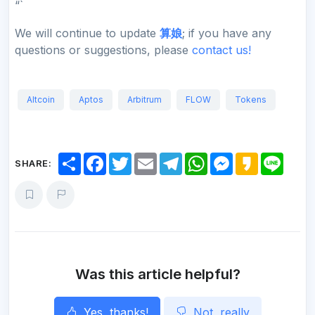
“`
We will continue to update
算娘
; if you have any
questions or suggestions, please
contact us!
Altcoin
Aptos
Arbitrum
FLOW
Tokens
S
F
T
E
T
W
M
K
L
SHARE:
h
a
w
m
e
h
e
a
i
a
c
i
a
l
a
s
k
n
r
e
t
i
e
t
s
a
e
e
b
t
l
g
s
e
o
o
e
r
A
n
o
r
a
p
g
k
m
p
e
r
Was this article helpful?
Yes, thanks!
Not, really