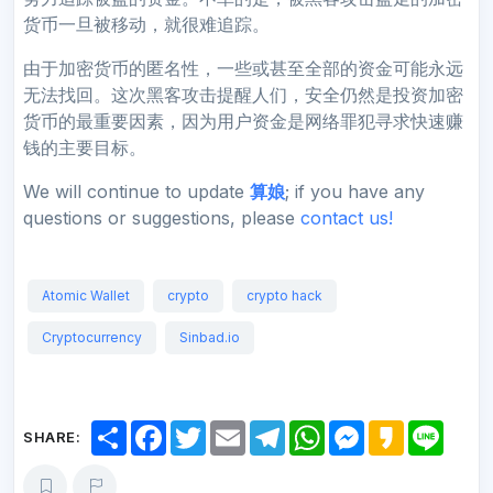
货币一旦被移动，就很难追踪。
由于加密货币的匿名性，一些或甚至全部的资金可能永远
无法找回。这次黑客攻击提醒人们，安全仍然是投资加密
货币的最重要因素，因为用户资金是网络罪犯寻求快速赚
钱的主要目标。
We will continue to update
算娘
; if you have any
questions or suggestions, please
contact us!
Atomic Wallet
crypto
crypto hack
Cryptocurrency
Sinbad.io
S
F
T
E
T
W
M
K
L
SHARE:
h
a
w
m
e
h
e
a
i
a
c
i
a
l
a
s
k
n
r
e
t
i
e
t
s
a
e