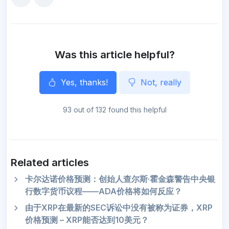
e
b
t
l
g
s
e
o
o
e
r
A
n
o
r
a
p
g
k
m
p
e
r
Was this article helpful?
Yes, thanks!
Not, really
93 out of 132 found this helpful
Related articles
卡尔达诺价格预测：创始人查尔斯·霍金森警告中央银
行数字货币议程——ADA价格将如何反应？
由于XRP在最新的SEC诉讼中没有被称为证券，XRP
价格预测 – XRP能否达到10美元？