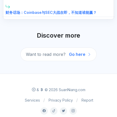
财务话场：Coinbase与SEC大战在即，不知道谁能赢？
Discover more
Want to read more?
Go here
&
© 2026 SuanNiang.com
Services
Privacy Policy
Report