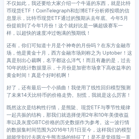
不仅如此，我还要给大家介绍一个牛逼的东西，就是比特
币现货ETF！CoinTelegraph和彭博ETF分析师投喂的信
息显示，比特币现货ETF通过的预期从去年底、今年5月
份提前到了今年1月份！这个就好比是一辆超级赛车一
样，以超快的速度冲过饱满的预期线！
还有，你们可知道十月是个神奇的月份吗？在东方金融市
场，他是黄金十月，西方金融市场则称之为 Uptober！这
真是别出心裁啊，名字都这么洋气！而且有趣的是，过去
10年的统计数据显示，十月份是加密市场拿下高收益率的
黄金时间！真是个好时机啊！
好了，还有最后一个小插曲！我使用了线性回归模型预测
了未来14天比特币的价格走势。别慌，我就是这么厉害！
既然这次是结构性行情，是熊陡、现货ETF与季节性规律
一起共振的结构，那我们就选择使用2年和10年美债收益
率以及灰度GBTC价格的历史数据作为参考。这一波行情
的数据集时间范围为2016年1月1日至今，这样我们的模型
就能学到过去两次牛熊市场的特征了！是不是觉得我一直