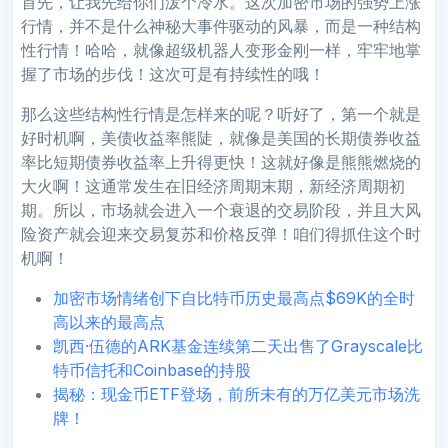
首先，让我先给你们泼个冷水。这次加密市场的强势上涨
行情，并不是什么神秘大事件驱动的风暴，而是一种结构
性行情！哈哈，就像超级机器人变形金刚一样，牢牢地掌
握了市场的步伐！这次可是有持续性的哦！
那么这些结构性行情是怎样来的呢？听好了，第一个就是
好时机啊，美债收益率熊陡，就像是美国的长期债券收益
率比短期债券收益率上升得更快！这就好像是熊熊燃烧的
大火啊！这通常发生在旧经济周期末期，新经济周期初
期。所以，市场就会进入一个衰退的交易阶段，并且大风
险资产就会迎来交易复苏和价格反弹！咱们得抓住这个时
机啊！
加密市场情绪创下自比特币历史最高点$69K的全时
高以来的最高点
凯西·伍德的ARK基金连续第二天出售了Grayscale比
特币信托和Coinbase的持股
揭秘：现金币ETF登场，前所未有的万亿美元市场洗
牌！