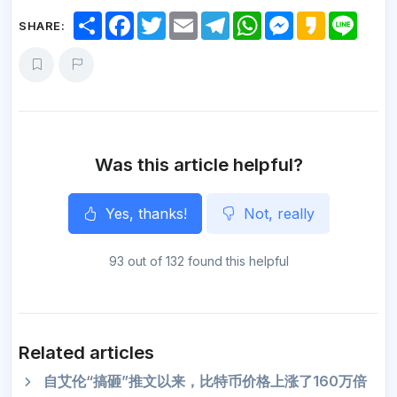
S
F
T
E
T
W
M
K
L
SHARE:
h
a
w
m
e
h
e
a
i
a
c
i
a
l
a
s
k
n
r
e
t
i
e
t
s
a
e
e
b
t
l
g
s
e
o
o
e
r
A
n
o
r
a
p
g
k
m
p
e
r
Was this article helpful?
Yes, thanks!
Not, really
93 out of 132 found this helpful
Related articles
自艾伦“搞砸”推文以来，比特币价格上涨了160万倍