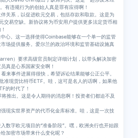
件。有违规行为的创始人真是罪有应得啊！
伙伴关系，以促进欧元交易，包括存款和取款。这是为
场后的欧元交易空缺。新协议将为币安用户提供更多法定货币相
的！
CA中心。这一选择使得Coinbase能够在一个单一的监管
庞大市场提供服务。爱尔兰的政治环境和监管基础设施真
h Warren）要求高级官员制定详细计划，以带头解决加密
议员真是心系国家安全啊！
明。看来事件进展得很快，希望诉讼结果能够公正公平。
今年年底批准现货比特币ETF。哇，这可是名人的话啊，如果他
TF的时代了！
ETF即将推出。这是令人期待的消息啊！投资者们都迫不及
增强现实世界资产的代币化金库标准。哇，这是一次技
入数字欧元项目的“准备阶段”。嘿，欧洲央行也开始跟
会给加密市场带来什么变化呢？