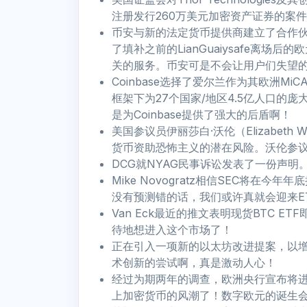
注册发行260万美元加密资产证券的案
币安与新的法定货币提供商建立了合作
了填补之前的LianGuaiysafe离
关的服务。币安可是不会让用户们失望
Coinbase选择了爱尔兰作为其欧洲Mi
框架下为27个国家/地区4.5亿人口的
是为Coinbase提供了强大的后盾啊！
美国参议员伊丽莎白·沃伦（Elizabet
货币资助恐怖主义的潜在风险。沃伦参
DCG就NYAG民事诉讼发表了一份声
Mike Novogratz相信SEC将在
没有预测错的话，我们或许真就会迎来E
Van Eck最近的推文表明现货BTC 
待地想进入这个市场了！
正在引入一项新的以太坊改进提案，以
术创新的尝试啊，真是激动人心！
经过为期两年的调查，欧洲央行宣布将进
上加密货币的风潮了！数字欧元的诞生