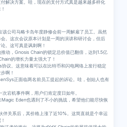
支付解决方案。哇，现在的支付方式真是越来越多样化
来！
chnologies在该公司马略卡岛年度静修会前一周解雇了员工。虽然
修会。这次会议原本计划是一周的演讲和研讨会，但后
讨论。这可真是讽刺啊！
，Gnosis Chain的锁定总价值已翻倍，达到1.5亿
Chain的增长力量太强大了！
ssets协议。这意味着可以在比特币和闪电网络上发行稳定
进步啊！
ConsenSys正面临两名前员工提起的诉讼。哇，创始人也有
是一次宕机事件啊，用户们肯定度日如年。
。看来Magic Eden也遇到了不小的挑战，希望他们能尽快恢
ud达成合作伙伴关系后，其价格上涨了近10%。这简直就是个幸运
吧！