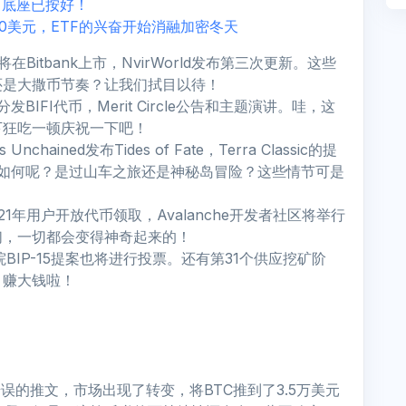
，底座已按好！
00美元，ETF的兴奋开始消融加密冬天
BNB将在Bitbank上市，NvirWorld发布第三次更新。这些
还是大撒币节奏？让我们拭目以待！
fy分发BIFI代币，Merit Circle公告和主题演讲。哇，这
下狂吃一顿庆祝一下吧！
hained发布Tides of Fate，Terra Classic的提
展如何呢？是过山车之旅还是神秘岛冒险？这些情节可是
2021年用户开放代币领取，Avalanche开发者社区将举行
们，一切都会变得神奇起来的！
院BIP-15提案也将进行投票。还有第31个供应挖矿阶
！赚大钱啦！
一条错误的推文，市场出现了转变，将BTC推到了3.5万美元