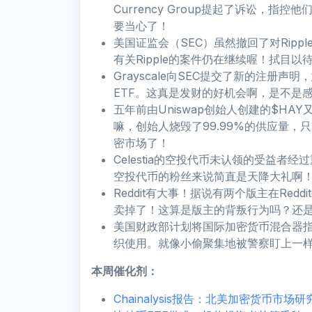
Currency Group提起了诉讼，
要当心了！
美国证监会（SEC）虽然撤回了对Ripple高管B
有关Ripple的案件仍在继续喔！拭目以
Grayscale向SEC提交了新的注册声明，意图
ETF。这真是发财的好机会啊，是不是
五年前由Uniswap创始人创建的$HA
嘛，创始人烧毁了99.99%的供应量，
密市场了！
Celestia的空投代币未认领的受益
空投代币的粉丝来说简直是天降大礼啊
Reddit有大事！据说有两个版主在Reddi
卖掉了！这算是版主的背叛行为吗？还
美国财政部计划将国际加密货币混合器指
织使用。就像小偷聚集地被警察盯上一
本周催化剂：
Chainalysis报告：北美加密货币市