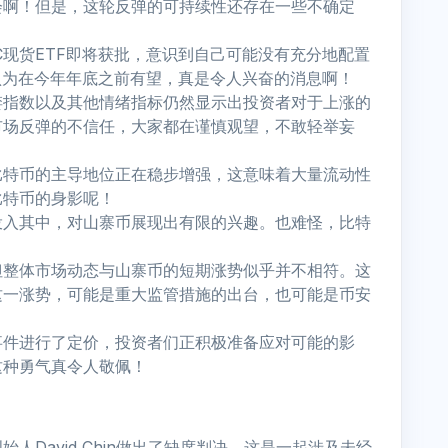
会啊！但是，这轮反弹的可持续性还存在一些不确定
C现货ETF即将获批，意识到自己可能没有充分地配置
人认为在今年年底之前有望，真是令人兴奋的消息啊！
婪指数以及其他情绪指标仍然显示出投资者对于上涨的
市场反弹的不信任，大家都在谨慎观望，不敢轻举妄
比特币的主导地位正在稳步增强，这意味着大量流动性
比特币的身影呢！
投入其中，对山寨币展现出有限的兴趣。也难怪，比特
但整体市场动态与山寨币的短期涨势似乎并不相符。这
这一涨势，可能是重大监管措施的出台，也可能是币安
事件进行了定价，投资者们正积极准备应对可能的影
这种勇气真令人敬佩！
及其创始人David Chin做出了缺席判决。这是一起涉及未经