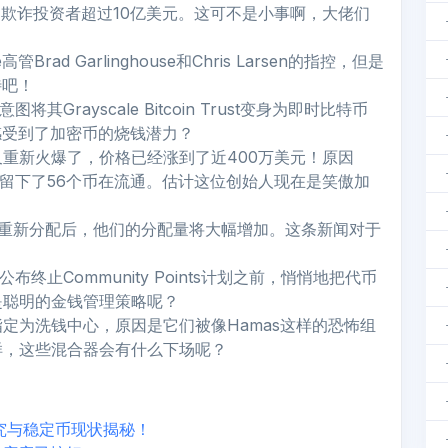
指控他们欺诈投资者超过10亿美元。这可不是小事啊，大佬们
rad Garlinghouse和Chris Larsen的指控，但是
待吧！
将其Grayscale Bitcoin Trust变身为即时比特币
感受到了加密币的烧钱潜力？
Y又重新火爆了，价格已经涨到了近400万美元！原因
只留下了56个币在流通。估计这位创始人现在是笑傲加
者经过重新分配后，他们的分配量将大幅增加。这条新闻对于
！
t公布终止Community Points计划之前，悄悄地把代币
是聪明的金钱管理策略呢？
定为洗钱中心，原因是它们被像Hamas这样的恐怖组
样，这些混合器会有什么下场呢？
场研究与稳定币现状揭秘！