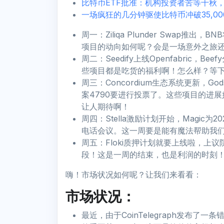
比特币ETF批准：机构投资者苦等千秋
一场疯狂的几分钟驱使比特币冲破35,0
周一：Ziliqa Plunder Swap推出，
项目的动向如何呢？会是一场意外之旅
周二：Seedify上线Openfabric，Bee
些项目都是吃货的福利啊！怎么样？等
周三：Concordium生态系统更新，Gods Unc
案4790要进行投票了。这些项目的进
让人期待啊！
周四：Stella激励计划开始，Magic为
电话会议。这一周要是能有魔法帮助我
周五：Floki质押计划就要上线啦，上议
段！这是一周的结束，也是利润的时刻
嗨！市场状况如何呢？让我们来看看：
市场状况：
最近，由于CoinTelegraph发布了