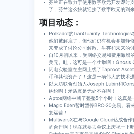
芬兰正在致力于使用数字欧元开发即时
了，芬兰这么快就迎接了数字欧元的到
项目动态：
Polkadot的LianGuairity Te
他们被解雇了，但他们仍有机会参加静
来变成了讨论公司解散、生存和未来的
自10月初以来，受网络交易和费用激增的推动
美元。哇，这可是一个壮举啊！Gnosis 
闪电实验室在主网上线了Taproot A
币和其他资产了！这是一项伟大的技术
以太坊联合创始人Joseph Lubin和
纠纷啊！矛盾真是无处不在啊！
Aptos网络中断了整整5个小时！这真
Magic Eden暂时暂停BRC-20交易
复运营！
MultiversX在与Google Clo
的合作啊！现在就要去会议上庆祝一下