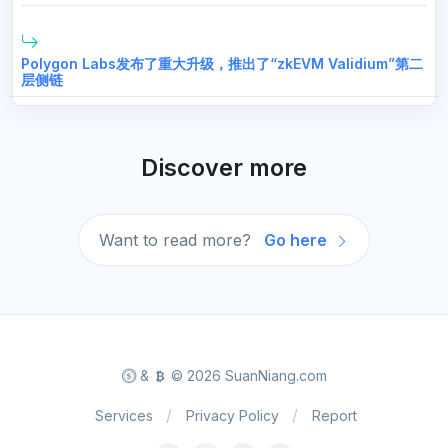
Polygon Labs发布了重大升级，推出了“zkEVM Validium”第二
层侧链
Discover more
Want to read more?
Go here
&
© 2026 SuanNiang.com
Services
Privacy Policy
Report