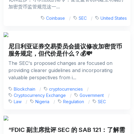
加密货币监管规范这一...
Coinbase
SEC
United States
尼日利亚证券交易委员会提议修改加密货币
服务规定，但代价是什么？💰💸
The SEC's proposed changes are focused on
providing clearer guidelines and incorporating
valuable perspectives from i...
Blockchain
cryptocurrencies
Cryptocurrency Exchange
Government
Law
Nigeria
Regulation
SEC
“FDIC 副主席批评 SEC 的 SAB 121：了解需