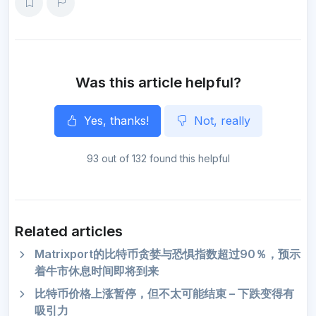
e
b
t
l
g
s
e
o
o
e
r
A
n
o
r
a
p
g
k
m
p
e
r
Was this article helpful?
Yes, thanks!
Not, really
93 out of 132 found this helpful
Related articles
Matrixport的比特币贪婪与恐惧指数超过90％，预示
着牛市休息时间即将到来
比特币价格上涨暂停，但不太可能结束 – 下跌变得有
吸引力