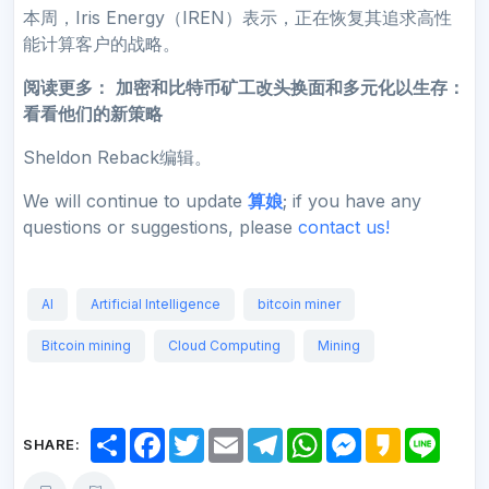
本周，Iris Energy（IREN）表示，正在恢复其追求高性
能计算客户的战略。
阅读更多：
加密和比特币矿工改头换面和多元化以生存：
看看他们的新策略
Sheldon Reback编辑。
We will continue to update
算娘
; if you have any
questions or suggestions, please
contact us!
AI
Artificial Intelligence
bitcoin miner
Bitcoin mining
Cloud Computing
Mining
S
F
T
E
T
W
M
K
L
SHARE:
h
a
w
m
e
h
e
a
i
a
c
i
a
l
a
s
k
n
r
e
t
i
e
t
s
a
e