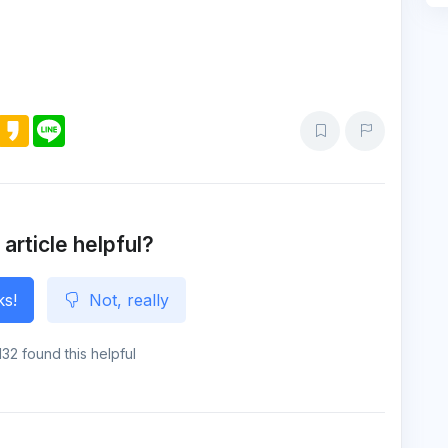
M
K
L
e
a
i
s
k
n
s
a
e
e
o
n
g
e
 article helpful?
ks!
Not, really
132 found this helpful