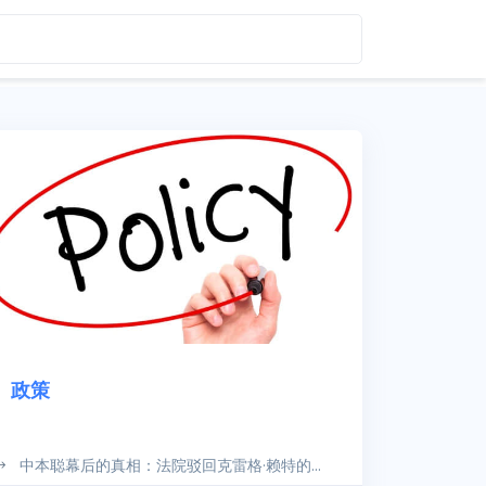
政策
中本聪幕后的真相：法院驳回克雷格·赖特的...