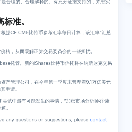
F的决定“是合理的、合理解释的、有充分证据支持的，并忠实
最高标准。
价将根据CF CME比特币参考汇率每日计算，该汇率“汇总
货价格，从而缓解证券交易委员会的一些担忧。
oinbase托管。新的iShares比特币信托将在纳斯达克交易
大的资产管理公司，在今年第一季度末管理着9.1万亿美元
绝其申请。
F尝试中最有可能发生的事情，”加密市场分析师乔·康
说道。
ave any questions or suggestions, please
contact