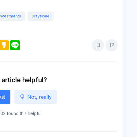
Investments
Grayscale
M
K
L
e
a
i
s
k
n
s
a
e
e
o
n
g
e
 article helpful?
ks!
Not, really
132 found this helpful