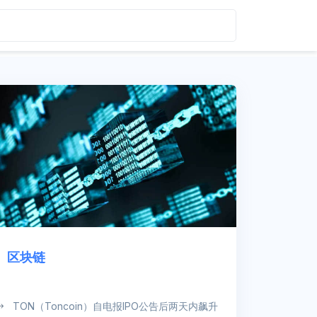
区块链
TON（Toncoin）自电报IPO公告后两天内飙升