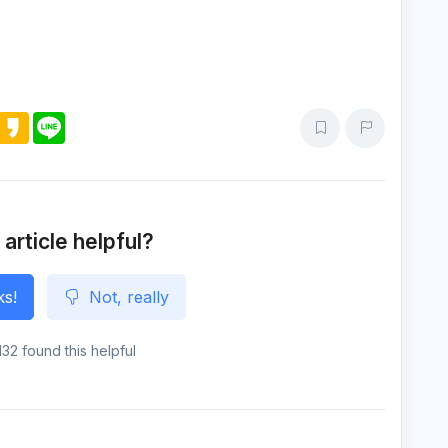
M
K
L
e
a
i
s
k
n
s
a
e
e
o
n
g
e
 article helpful?
ks!
Not, really
132 found this helpful