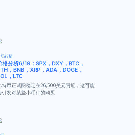
市场行情
价格分析6/19：SPX，DXY，BTC，
ETH，BNB，XRP，ADA，DOGE，
SOL，LTC
比特币正试图稳定在26,500美元附近，这可能
会引发对某些小币种的购买