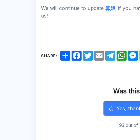
We will continue to update
算娘
; if you h
us!
S
F
T
E
T
W
SHARE:
h
a
w
m
e
h
a
c
i
a
l
a
r
e
t
i
e
t
e
b
t
l
g
s
o
e
r
A
o
r
a
p
k
m
p
Was this
r
Yes, than
93 out of 