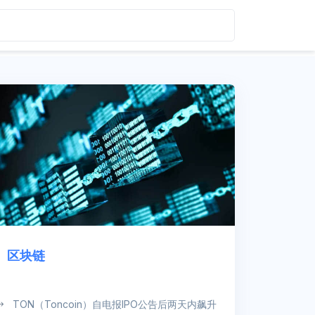
区块链
TON（Toncoin）自电报IPO公告后两天内飙升