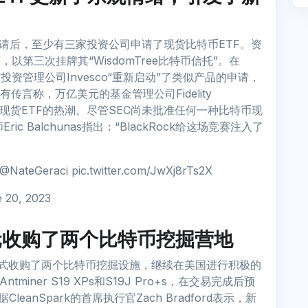
类似申请后，至少有三家投资公司申请了现货比特币ETF。资
可，以第三次挂牌其“WisdomTree比特币信托”。在
球投资管理公司Invesco“重新启动”了类似产品的申请，
此外，有传言称，万亿美元的基金管理公司Fidelity
特币现货ETF的热潮。尽管SEC尚未批准任何一种比特币现
ric Balchunas指出：“BlackRock给这场竞赛注入了
Geraci pic.twitter.com/JwXj8rTs2X
 20, 2023
万美元收购了两个比特币挖掘营地
现金方式收购了两个比特币挖掘设施，继续在美国进行积极的
iner S19 XPs和S19J Pro+s，在交易完成后预
CleanSpark的首席执行官Zach Bradford表示，新