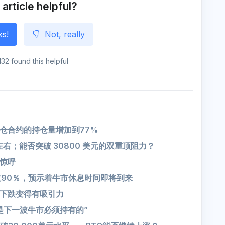
e
 article helpful?
ks!
Not, really
132 found this helpful
仓合约的持仓量增加到77%
左右；能否突破 30800 美元的双重顶阻力？
惊呼
数超过90％，预示着牛市休息时间即将到来
 下跌变得有吸引力
是下一波牛市必须持有的”