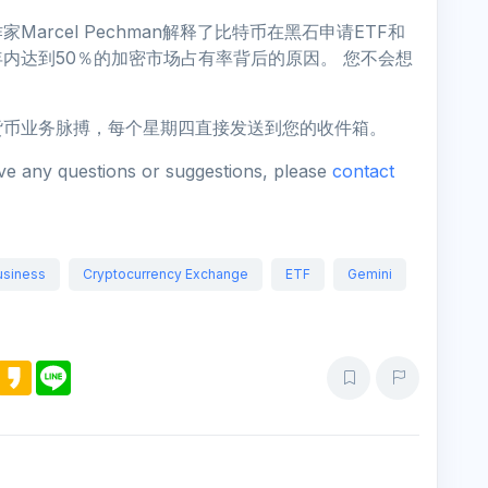
rcel Pechman解释了比特币在黑石申请ETF和
内达到50％的加密市场占有率背后的原因。 您不会想
货币业务脉搏，每个星期四直接发送到您的收件箱。
ave any questions or suggestions, please
contact
usiness
Cryptocurrency Exchange
ETF
Gemini
M
K
L
e
a
i
s
k
n
s
a
e
e
o
n
g