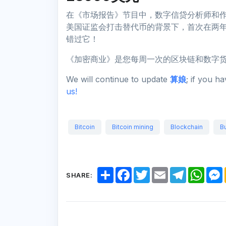
在《市场报告》节目中，数字信贷分析师和作家Ma
美国证监会打击替代币的背景下，首次在两年
错过它！
《加密商业》是您每周一次的区块链和数字
We will continue to update
算娘
; if you h
us!
Bitcoin
Bitcoin mining
Blockchain
B
S
F
T
E
T
W
SHARE:
h
a
w
m
e
h
a
c
i
a
l
a
r
e
t
i
e
t
e
b
t
l
g
s
o
e
r
A
o
r
a
p