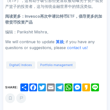
（ETF），这有助于吸引那些更喜欢被动曝光于资产或资
产篮子的投资者，这与传统金融世界中的情况类似。
阅读更多：
Invesco再次申请比特币ETF，倡导更多的加
密货币投资产品
编辑：Parikshit Mishra。
We will continue to update
算娘
; if you have any
questions or suggestions, please
contact us!
DigitalC Indices
Portfolio management
S
F
T
E
T
W
M
K
L
SHARE:
h
a
w
m
e
h
e
a
i
a
c
i
a
l
a
s
k
n
r
e
t
i
e
t
s
a
e
e
b
t
l
g
s
e
o
o
e
r
A
n
o
r
a
p
g