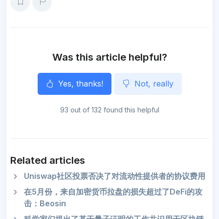
e
b
t
l
g
s
e
o
o
e
r
A
n
o
r
a
p
g
k
m
p
e
r
Was this article helpful?
Yes, thanks!
Not, really
93 out of 132 found this helpful
Related articles
Uniswap社区投票否决了对流动性提供者的协议费用
在5月份，来自加密货币拉盘的损失超过了DeFi的攻
击：Beosin