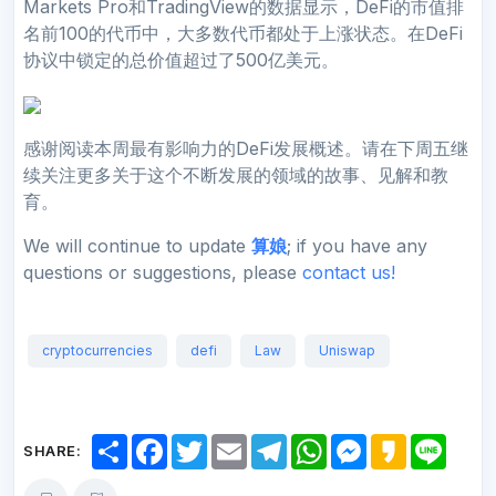
Markets Pro和TradingView的数据显示，DeFi的市值排
名前100的代币中，大多数代币都处于上涨状态。在DeFi
协议中锁定的总价值超过了500亿美元。
感谢阅读本周最有影响力的DeFi发展概述。请在下周五继
续关注更多关于这个不断发展的领域的故事、见解和教
育。
We will continue to update
算娘
; if you have any
questions or suggestions, please
contact us!
cryptocurrencies
defi
Law
Uniswap
S
F
T
E
T
W
M
K
L
SHARE:
h
a
w
m
e
h
e
a
i
a
c
i
a
l
a
s
k
n
r
e
t
i
e
t
s
a
e