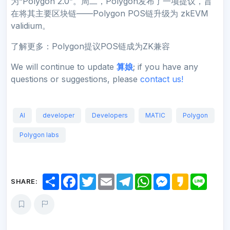
为“Polygon 2.0”。周二，Polygon发布了一项提议，旨
在将其主要区块链——Polygon POS链升级为 zkEVM
validium。
了解更多：Polygon提议POS链成为ZK兼容
We will continue to update
算娘
; if you have any
questions or suggestions, please
contact us!
AI
developer
Developers
MATIC
Polygon
Polygon labs
S
F
T
E
T
W
M
K
L
SHARE:
h
a
w
m
e
h
e
a
i
a
c
i
a
l
a
s
k
n
r
e
t
i
e
t
s
a
e
e
b
t
l
g
s
e
o
o
e
r
A
n
o
r
a
p
g