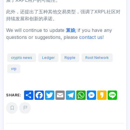
此外，还提出了五种其他交易类型，强调了XRPL社区对
持续发展和创新的承诺。
We will continue to update
算娘
; if you have any
questions or suggestions, please
contact us!
crypto news
Ledger
Ripple
Root Network
xrp
S
F
T
E
T
W
M
K
L
SHARE:
h
a
w
m
e
h
e
a
i
a
c
i
a
l
a
s
k
n
r
e
t
i
e
t
s
a
e
e
b
t
l
g
s
e
o
o
e
r
A
n
o
r
a
p
g
k
m
p
e
r