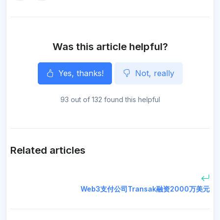
o
e
r
A
n
o
r
a
p
g
k
m
p
e
r
Was this article helpful?
Yes, thanks!
Not, really
93 out of 132 found this helpful
Related articles
Web3支付公司Transak融资2000万美元