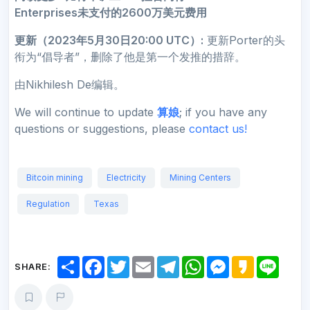
Enterprises未支付的2600万美元费用
更新（2023年5月30日20:00 UTC）:
更新Porter的头
衔为“倡导者”，删除了他是第一个发推的措辞。
由Nikhilesh De编辑。
We will continue to update
算娘
; if you have any
questions or suggestions, please
contact us!
Bitcoin mining
Electricity
Mining Centers
Regulation
Texas
S
F
T
E
T
W
M
K
L
SHARE:
h
a
w
m
e
h
e
a
i
a
c
i
a
l
a
s
k
n
r
e
t
i
e
t
s
a
e
e
b
t
l
g
s
e
o