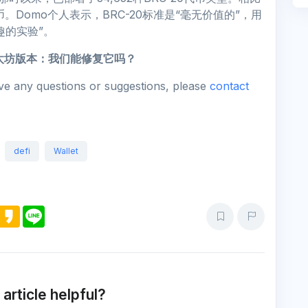
。Domo个人表示，BRC-20标准是“毫无价值的”，用
趣的实验”。
以太坊版本：我们能修复它吗？
ave any questions or suggestions, please
contact
defi
Wallet
M
K
L
e
a
i
s
k
n
s
a
e
e
o
n
g
e
 article helpful?