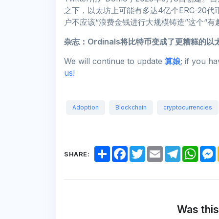
之下，以太坊上可能有多达4亿个ERC-20代币
户不应该“浪费金钱进行大规模铸造”这个“有
杂志：Ordinals将比特币变成了更糟糕的
We will continue to update
算娘
; if you h
us!
Adoption
Blockchain
cryptocurrencies
S
F
T
E
T
W
SHARE:
h
a
w
m
e
h
a
c
i
a
l
a
r
e
t
i
e
t
e
b
t
l
g
s
o
e
r
A
o
r
a
p
k
m
p
Was this
r