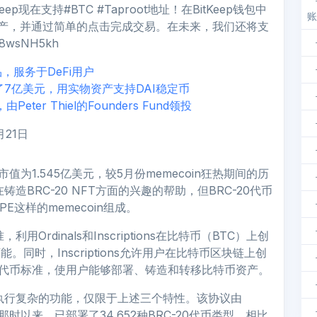
ep现在支持#BTC #Taproot地址！在BitKeep钱包中
账
/NFT资产，并通过简单的点击完成交易。在未来，我们还将支
48wsNH5kh
产品，服务于DeFi用户
了7亿美元，用实物资产支持DAI稳定币
eter Thiel的Founders Fund领投
6月21日
值为1.545亿美元，较5月份memecoin狂热期间的历
BRC-20 NFT方面的兴趣的帮助，但BRC-20代币
E这样的memecoin组成。
利用Ordinals和Inscriptions在比特币（BTC）上创
能。同时，Inscriptions允许用户在比特币区块链上创
20代币标准，使用户能够部署、铸造和转移比特币资产。
无法执行复杂的功能，仅限于上述三个特性。该协议由
。自那时以来，已部署了34,652种BRC-20代币类型。相比