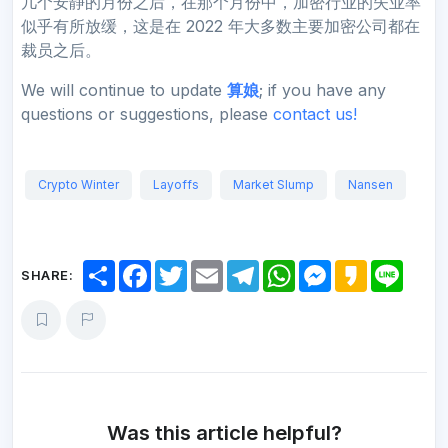
几个安静的月份之后，在那个月份中，加密行业的失业率
似乎有所放缓，这是在 2022 年大多数主要加密公司都在
裁员之后。
We will continue to update
算娘
; if you have any
questions or suggestions, please
contact us!
Crypto Winter
Layoffs
Market Slump
Nansen
S
F
T
E
T
W
M
K
L
SHARE:
h
a
w
m
e
h
e
a
i
a
c
i
a
l
a
s
k
n
r
e
t
i
e
t
s
a
e
e
b
t
l
g
s
e
o
o
e
r
A
n
o
r
a
p
g
k
m
p
e
r
Was this article helpful?