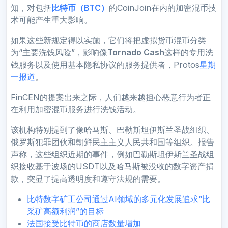
知，对包括
比特币（BTC）
的CoinJoin在内的加密混币技
术可能产生重大影响。
如果这些新规定得以实施，它们将把虚拟货币混币分类
为“主要洗钱风险”，影响像
Tornado Cash
这样的专用洗
钱服务以及使用基本隐私协议的服务提供者，Protos
星期
一报道
。
FinCEN的提案出来之际，人们越来越担心恶意行为者正
在利用加密混币服务进行洗钱活动。
该机构特别提到了像哈马斯、巴勒斯坦伊斯兰圣战组织、
俄罗斯犯罪团伙和朝鲜民主主义人民共和国等组织。报告
声称，这些组织近期的事件，例如巴勒斯坦伊斯兰圣战组
织接收基于波场的USDT以及哈马斯被没收的数字资产捐
款，突显了提高透明度和遵守法规的需要。
比特数字矿工公司通过AI领域的多元化发展追求“比
采矿高额利润”的目标
法国接受比特币的商店数量增加