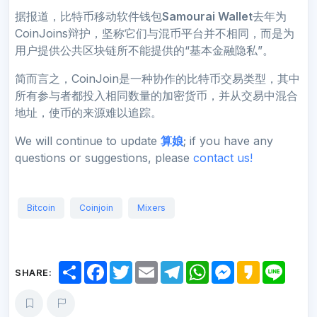
据报道，比特币移动软件钱包
Samourai Wallet
去年为
CoinJoins辩护，坚称它们与混币平台并不相同，而是为
用户提供公共区块链所不能提供的“基本金融隐私”。
简而言之，CoinJoin是一种协作的比特币交易类型，其中
所有参与者都投入相同数量的加密货币，并从交易中混合
地址，使币的来源难以追踪。
We will continue to update
算娘
; if you have any
questions or suggestions, please
contact us!
Bitcoin
Coinjoin
Mixers
S
F
T
E
T
W
M
K
L
SHARE:
h
a
w
m
e
h
e
a
i
a
c
i
a
l
a
s
k
n
r
e
t
i
e
t
s
a
e
e
b
t
l
g
s
e
o