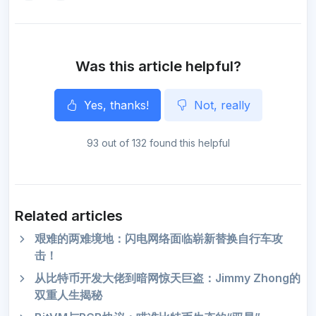
o
e
r
A
n
o
r
a
p
g
k
m
p
e
r
Was this article helpful?
Yes, thanks!
Not, really
93 out of 132 found this helpful
Related articles
艰难的两难境地：闪电网络面临崭新替换自行车攻
击！
从比特币开发大佬到暗网惊天巨盗：Jimmy Zhong的
双重人生揭秘