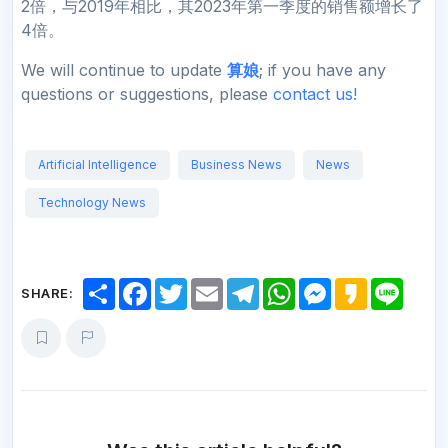
2倍，与2019年相比，其2023年第一季度的销售额增长了
4倍。
We will continue to update
算娘
; if you have any
questions or suggestions, please
contact us!
Artificial Intelligence
Business News
News
Technology News
S
F
T
E
T
W
M
K
L
SHARE:
h
a
w
m
e
h
e
a
i
a
c
i
a
l
a
s
k
n
r
e
t
i
e
t
s
a
e
e
b
t
l
g
s
e
o
o
e
r
A
n
o
r
a
p
g
k
m
p
e
r