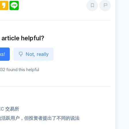
M
K
L
e
a
i
s
k
n
s
a
e
e
o
n
g
e
 article helpful?
ks!
Not, really
132 found this helpful
EXC 交易所
了1%的活跃用户，但投资者提出了不同的说法