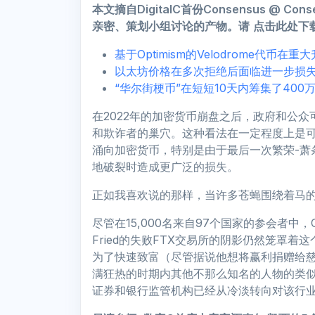
本文摘自DigitalC首份Consensus @ C
亲密、策划小组讨论的产物。请
点击此处下
基于Optimism的Velodrome代币在
以太坊价格在多次拒绝后面临进一步损
“华尔街梗币”在短短10天内筹集了400
在2022年的加密货币崩盘之后，政府和公
和欺诈者的巢穴。这种看法在一定程度上是
涌向加密货币，特别是由于最后一次繁荣-萧
地破裂时造成更广泛的损失。
正如我喜欢说的那样，当许多苍蝇围绕着马
尽管在15,000名来自97个国家的参会者中，Con
Fried的失败FTX交易所的阴影仍然笼罩着这个
为了快速致富（尽管据说他想将赢利捐赠给慈善
满狂热的时期内其他不那么知名的人物的类
证券和银行监管机构已经从冷淡转向对该行