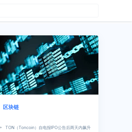
区块链
TON（Toncoin）自电报IPO公告后两天内飙升