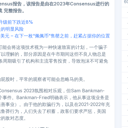
6
onsensus报告，该报告是由在2023年Consensus进行的
载
完整报告。
重大升级前下跌近8%
失的明显风险
万美元 – 在下一枚“佩佩币”售罄之前，赶紧占据你的位置
众可能会将这项技术视为一种快速致富的计划，一个骗子
可以理解的，部分原因是在牛市期间这些不良人物总是
条周期吸引了机构和主流零售投资，导致泡沫不可避免
的屁股时，平常的观察者可能会忽略马的美。
sensus 2023氛围相对乐观，但Sam Bankman-
事件。Bankman-Fried明确表示，他从事这项业务是
事业）。由于他的欺骗行为，以及在2021-2022年充
似鲁莽行为，人们失去了积蓄，政客们要求严惩，美国
业的敌对态度。