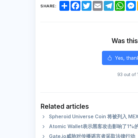
S
F
T
E
T
W
SHARE:
h
a
w
m
e
h
a
c
i
a
l
a
r
e
t
i
e
t
e
b
t
l
g
s
o
e
r
A
o
r
a
p
k
m
p
Was this
r
Yes, than
93 out of 
Related articles
Spheroid Universe Coin 将被列入 M
Atomic Wallet表示黑客攻击影响
Gate.io威胁对传播谣言者采取法律行动