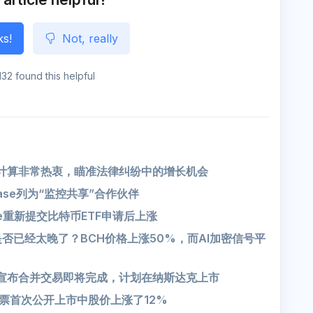
ks!
Not, really
132 found this helpful
对AI计算非常热衷，瞄准法律纠纷中的增长机会
ase列为“监控共享”合作伙伴
在Cboe重新提交比特币ETF申请后上涨
买入是否已经太晚了？BCH价格上涨50%，而AI加密信号平
pot宣布合并交易即将完成，计划在纳斯达克上市
t在股票首次公开上市中股价上涨了12%