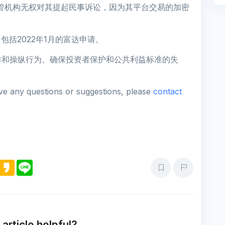
称，监管机构无权对其提起民事诉讼，因为其平台交易的加密
包括2022年1月的富达申请。
诈和操纵行为、确保投资者保护和公共利益标准的失
ave any questions or suggestions, please
contact
M
K
L
e
a
i
s
k
n
s
a
e
e
o
n
g
e
 article helpful?