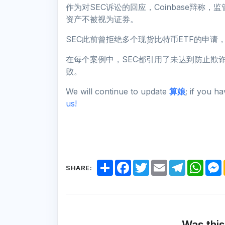
作为对SEC诉讼的回应，Coinbase辩
资产不被视为证券。
SEC此前曾拒绝多个现货比特币ETF的申请，
在每个案例中，SEC都引用了未达到防止欺
败。
We will continue to update
算娘
; if you h
us!
S
F
T
E
T
W
SHARE:
h
a
w
m
e
h
a
c
i
a
l
a
r
e
t
i
e
t
e
b
t
l
g
s
o
e
r
A
o
r
a
p
k
m
p
Was this