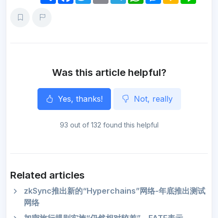
a
c
i
a
l
a
s
k
n
r
e
t
i
e
t
s
a
e
e
b
t
l
g
s
e
o
o
e
r
A
n
o
r
a
p
g
k
m
p
e
r
Was this article helpful?
Yes, thanks!
Not, really
93 out of 132 found this helpful
Related articles
zkSync推出新的“Hyperchains”网络-年底推出测试
网络