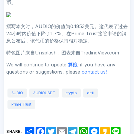
币。
撰写本文时，AUDIO的价值为0.1853美元。这代表了过去
24小时内价值下降了1.7%。在Prime Trust接管申请的消
息公布后，该代币的价格保持相对稳定。
特色图片来自Unsplash，图表来自TradingView.com
We will continue to update
算娘
; if you have any
questions or suggestions, please
contact us!
AUDIO
AUDIOUSDT
crypto
defi
Prime Trust
S
F
T
E
T
W
M
K
L
SHARE:
h
a
w
m
e
h
e
a
i