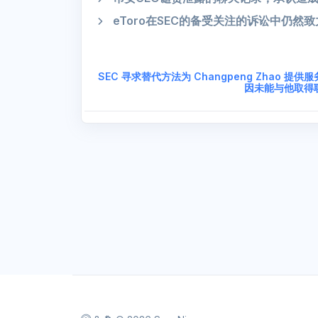
eToro在SEC的备受关注的诉讼中仍然
SEC 寻求替代方法为 Changpeng Zhao 提供
因未能与他取得