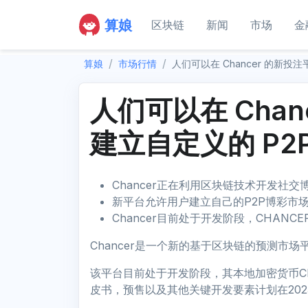
算娘
区块链
新闻
市场
金
算娘
市场行情
人们可以在 Chancer 的新投
人们可以在 Cha
建立自定义的 P2
Chancer正在利用区块链技术开发社交
新平台允许用户建立自己的P2P博彩市
Chancer目前处于开发阶段，CHANC
Chancer是一个新的基于区块链的预测市
该平台目前处于开发阶段，其本地加密货币CHA
皮书，预售以及其他关键开发要素计划在20