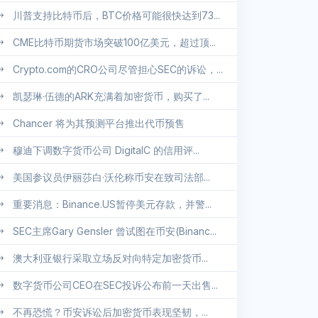
川普支持比特币后，BTC价格可能很快达到73...
CME比特币期货市场突破100亿美元，超过顶...
Crypto.com的CRO公司尽管担心SEC的诉讼，...
凯瑟琳·伍德的ARK充满着加密货币，购买了...
Chancer 将为其预测平台推出代币预售
穆迪下调数字货币公司 DigitalC 的信用评...
美国参议员伊丽莎白·沃伦称币安在致司法部...
重要消息：Binance.US暂停美元存款，并警...
SEC主席Gary Gensler 曾试图在币安(Binanc...
澳大利亚银行采取立场反对向特定加密货币...
数字货币公司CEO在SEC投诉公布前一天出售...
不再恐慌？币安诉讼后加密货币表现坚韧，...