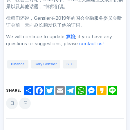
景以及其他话题，”律师们说。
律师们还说，Gensler在2019年的国会金融服务委员会听
证会前一天向赵长鹏发送了他的证词。
We will continue to update
算娘
; if you have any
questions or suggestions, please
contact us!
Binance
Gary Gensler
SEC
S
F
T
E
T
W
M
K
L
SHARE:
h
a
w
m
e
h
e
a
i
a
c
i
a
l
a
s
k
n
r
e
t
i
e
t
s
a
e
e
b
t
l
g
s
e
o
o
e
r
A
n
o
r
a
p
g
k
m
p
e
r