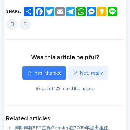
S
F
T
E
T
W
M
K
L
SHARE:
h
a
w
m
e
h
e
a
i
a
c
i
a
l
a
s
k
n
r
e
t
i
e
t
s
a
e
e
b
t
l
g
s
e
o
o
e
r
A
n
o
r
a
p
g
k
m
p
e
r
Was this article helpful?
Yes, thanks!
Not, really
93 out of 132 found this helpful
Related articles
律师声称SEC主席Gensler在2019年提出担任