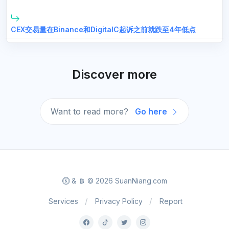
CEX交易量在Binance和DigitalC起诉之前就跌至4年低点
Discover more
Want to read more?
Go here
&
© 2026 SuanNiang.com
Services
Privacy Policy
Report