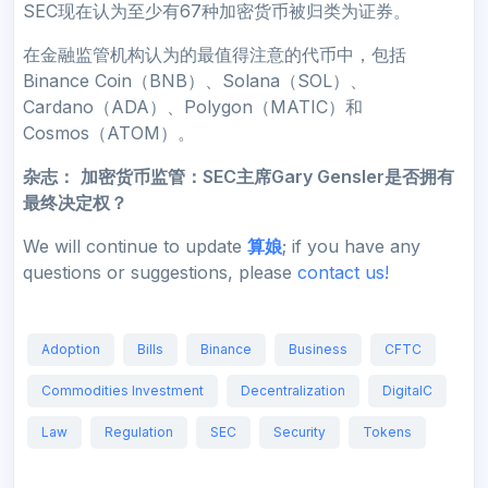
SEC现在认为至少有67种加密货币被归类为证券。
在金融监管机构认为的最值得注意的代币中，包括
Binance Coin（BNB）、Solana（SOL）、
Cardano（ADA）、Polygon（MATIC）和
Cosmos（ATOM）。
杂志：
加密货币监管：SEC主席Gary Gensler是否拥有
最终决定权？
We will continue to update
算娘
; if you have any
questions or suggestions, please
contact us!
Adoption
Bills
Binance
Business
CFTC
Commodities Investment
Decentralization
DigitalC
Law
Regulation
SEC
Security
Tokens