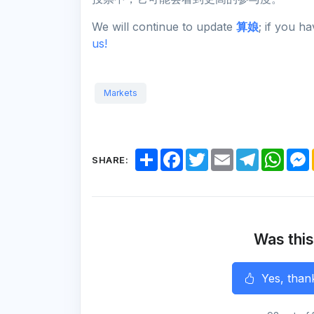
We will continue to update
算娘
; if you h
us!
Markets
S
F
T
E
T
W
SHARE:
h
a
w
m
e
h
a
c
i
a
l
a
r
e
t
i
e
t
e
b
t
l
g
s
o
e
r
A
o
r
a
p
k
m
p
Was this
r
Yes, than