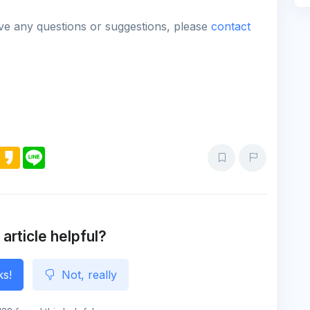
ave any questions or suggestions, please
contact
M
K
L
e
a
i
s
k
n
s
a
e
e
o
n
g
e
 article helpful?
ks!
Not, really