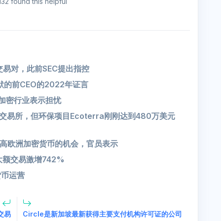
132 found this helpful
个交易对，此前SEC提出指控
沉默的前CEO的2022年证言
并对加密行业表示担忧
易所，但环保项目Ecoterra刚刚达到480万美元
高欧洲加密货币的机会，官员表示
击，大额交易激增742%
货币运营
外交易
Circle是新加坡最新获得主要支付机构许可证的公司