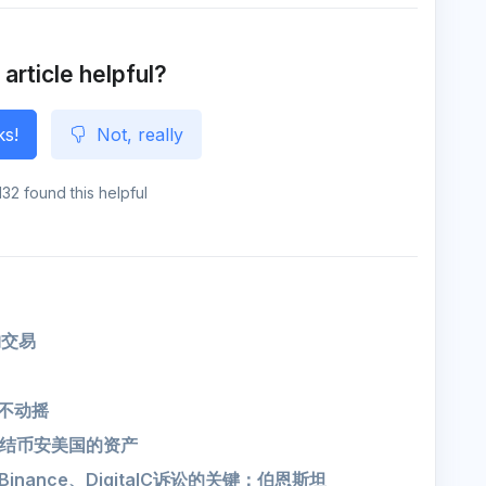
e
o
n
g
e
 article helpful?
ks!
Not, really
132 found this helpful
购交易
毫不动摇
结币安美国的资产
ance、DigitalC诉讼的关键：伯恩斯坦