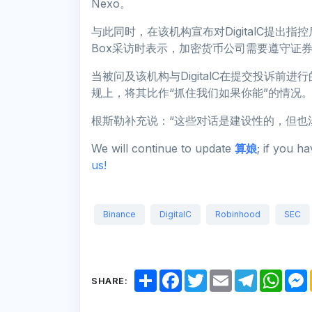
Nexo。
与此同时，在该机构宣布对DigitalC提出指控
Box采访时表示，加密货币公司需要遵守证
当被问及该机构与DigitalC在提交投诉
规上，将其比作“抓住我们如果你能”的情况
根斯勒补充说：“这些对话是建设性的，但也
We will continue to update
算娘
; if you h
us!
Binance
DigitalC
Robinhood
SEC
S
F
T
E
T
W
SHARE:
h
a
w
m
e
h
a
c
i
a
l
a
r
e
t
i
e
t