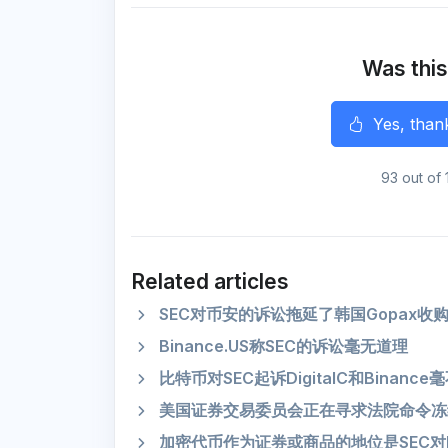
e
b
t
l
g
s
o
e
r
A
o
r
a
p
k
m
p
Was this
r
Yes, than
93 out of 
Related articles
SEC对币安的诉讼拖延了韩国Gopax收
Binance.US称SEC的诉讼毫无道理
比特币对SEC起诉DigitalC和Binance
美国证券交易委员会正在寻求法院命令冻
加密代币作为证券或商品的地位是SEC对Bin