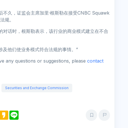
后不久，证监会主席加里·根斯勒在接受CNBC Squawk
券法规。
前进行的对话时，根斯勒表示，该行业的商业模式建立在不合
。
涉及他们使业务模式符合法规的事情。”
ave any questions or suggestions, please
contact
Securities and Exchange Commission
M
K
L
e
a
i
s
k
n
s
a
e