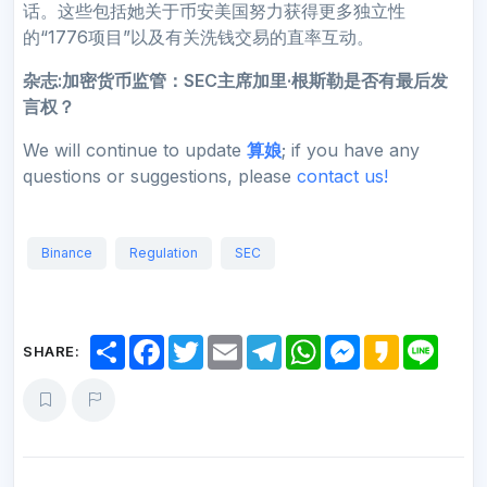
话。这些包括她关于币安美国努力获得更多独立性
的“1776项目”以及有关洗钱交易的直率互动。
杂志:加密货币监管：SEC主席加里·根斯勒是否有最后发
言权？
We will continue to update
算娘
; if you have any
questions or suggestions, please
contact us!
Binance
Regulation
SEC
S
F
T
E
T
W
M
K
L
SHARE:
h
a
w
m
e
h
e
a
i
a
c
i
a
l
a
s
k
n
r
e
t
i
e
t
s
a
e
e
b
t
l
g
s
e
o
o
e
r
A
n
o
r
a
p
g
k
m
p
e
r