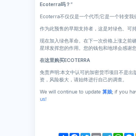
Ecoterra吗？
”
Ecoterra不仅仅是一个代币;它是一个转
作为此预售的早期支持者，这是对绿色、可
现在加入绿色革命。在下一次价格上涨之前确保
星球发挥您的作用。您的钱包和地球会感谢
在这里购买ECOTERRA
免责声明:本文中认可的加密货币项目不是出
资，风险极大，请始终进行自己的调查。
We will continue to update
算娘
; if you h
us!
S
F
T
E
T
W