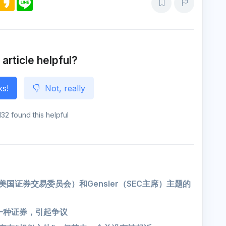
e
a
i
s
k
n
s
a
e
e
o
n
g
e
 article helpful?
ks!
Not, really
132 found this helpful
EC（美国证券交易委员会）和Gensler（SEC主席）主题的
H是一种证券，引起争议