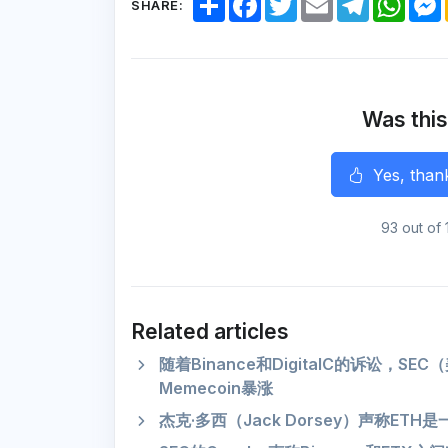
SHARE:
h
a
w
m
e
h
a
c
i
a
l
a
r
e
t
i
e
t
e
b
t
l
g
s
o
e
r
A
o
r
a
p
k
m
p
Was this
r
Yes, than
93 out of 
Related articles
随着Binance和DigitalC的诉讼，S
Memecoin暴涨
杰克·多西（Jack Dorsey）声称ET