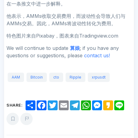
在一条推文中进一步解释。
他表示，AMMs收取交易费用，而波动性会导致人们与
AMMs交易。因此，AMMs将波动性转化为费用。
特色图片来自Pixabay，图表来自Tradingview.com
We will continue to update
算娘
; if you have any
questions or suggestions, please
contact us!
AAM
Bitcoin
cto
Ripple
xrpusdt
S
F
T
E
T
W
M
K
L
SHARE:
h
a
w
m
e
h
e
a
i
a
c
i
a
l
a
s
k
n
r
e
t
i
e
t
s
a
e
e
b
t
l
g
s
e
o
o
e
r
A
n
o
r
a
p
g
k
m
p
e