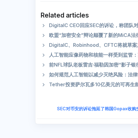
Related articles
DigitalC CEO回应SEC的诉讼，称团
欧盟“加密安全”辩论颠覆了新的MiCA法
DigitalC、Robinhood、CFTC
人工智能应像药物和核能一样受到监管：
前NFL球队老板雷吉·福勒因加密“影子银
如何规范人工智能以减少灭绝风险：法律解
Tether投资萨尔瓦多10亿美元的可再生
SEC对币安的诉讼拖延了韩国Gopax收购