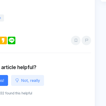
n
M
K
L
e
a
i
s
k
n
s
a
e
e
o
n
g
e
 article helpful?
ks!
Not, really
132 found this helpful