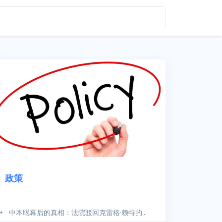
政策
中本聪幕后的真相：法院驳回克雷格·赖特的...