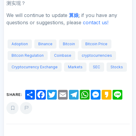
测实现？
We will continue to update
算娘
; if you have any
questions or suggestions, please
contact us!
Adoption
Binance
Bitcoin
Bitcoin Price
Bitcoin Regulation
Coinbase
cryptocurrencies
Cryptocurrency Exchange
Markets
SEC
Stocks
S
F
T
E
T
W
M
K
L
SHARE:
h
a
w
m
e
h
e
a
i
a
c
i
a
l
a
s
k
n
r
e
t
i
e
t
s
a
e
e
b
t
l
g
s
e
o
o
e
r
A
n
o
r
a
p
g
k
m
p
e
r