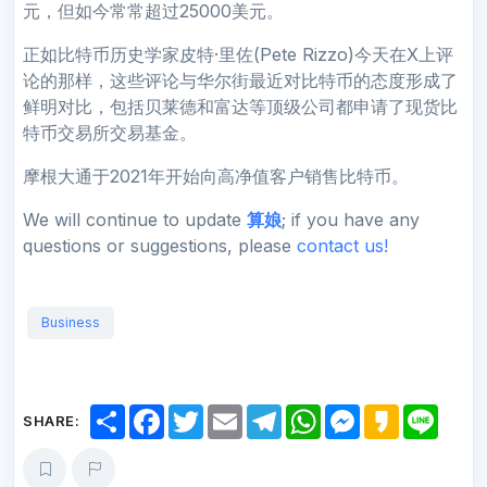
元，但如今常常超过25000美元。
正如比特币历史学家皮特·里佐(Pete Rizzo)今天在X上评
论的那样，这些评论与华尔街最近对比特币的态度形成了
鲜明对比，包括贝莱德和富达等顶级公司都申请了现货比
特币交易所交易基金。
摩根大通于2021年开始向高净值客户销售比特币。
We will continue to update
算娘
; if you have any
questions or suggestions, please
contact us!
Business
S
F
T
E
T
W
M
K
L
SHARE:
h
a
w
m
e
h
e
a
i
a
c
i
a
l
a
s
k
n
r
e
t
i
e
t
s
a
e
e
b
t
l
g
s
e
o