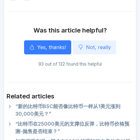
o
e
r
A
n
o
r
a
p
g
k
m
p
e
r
Was this article helpful?
Yes, thanks!
Not, really
93 out of 132 found this helpful
Related articles
“新的比特币BSC能否像比特币一样从1美元涨到
30,000美元？”
“比特币在25000美元的支撑位反弹，比特币价格预
测-抛售是否结束？”