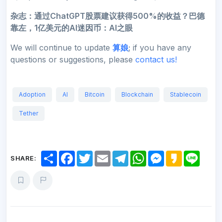
杂志：通过ChatGPT股票建议获得500%的收益？巴德
靠左，1亿美元的AI迷因币：AI之眼
We will continue to update
算娘
; if you have any
questions or suggestions, please
contact us!
Adoption
AI
Bitcoin
Blockchain
Stablecoin
Tether
S
F
T
E
T
W
M
K
L
SHARE:
h
a
w
m
e
h
e
a
i
a
c
i
a
l
a
s
k
n
r
e
t
i
e
t
s
a
e
e
b
t
l
g
s
e
o
o
e
r
A
n
o
r
a
p
g
k
m
p
e
r