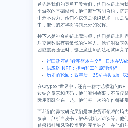
首先是我们的英勇开发者们，他们在链上为
个游戏的基础设施，他们编写智能合约，搭
中毫不费力。他们不仅仅是谈谈技术，而是活在
中，他们的才华将得到充分的发挥。
接下来是神奇的链上魔法师，他们是链上世
对交易数据有着敏锐的洞察力。他们洞察表
团或需要验证时，链上魔法师的法杖就照亮
岸田政府的“数字资本主义”：日本在Web
供应链 NFT：指南和工作原理解析
历史的轮回：四年后，BSV 再度回到 C
在Crypto™世界中，还有一群才艺横溢的
过结合像素和代码，他们编制故事，不仅仅
际用例融合在一起。他们每一次的创作都能
而我们的勇敢研究员们是加密货币领域的脑
叙事，剖析白皮书，解码创始人访谈等。他
侦探精神和风险投资家的完美结合。在他们