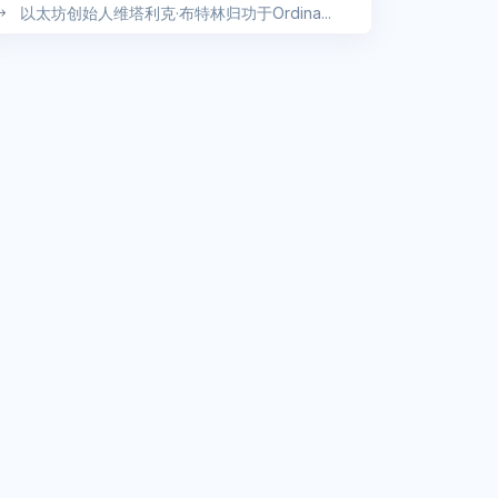
以太坊创始人维塔利克·布特林归功于Ordina...