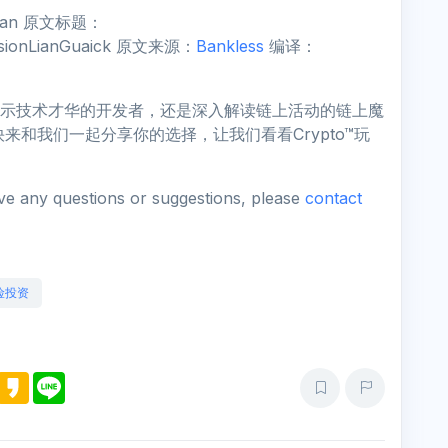
fman 原文标题：
ainsionLianGuaick 原文来源：
Bankless
编译：
是展示技术才华的开发者，还是深入解读链上活动的链上魔
来和我们一起分享你的选择，让我们看看Crypto™玩
ave any questions or suggestions, please
contact
险投资
M
K
L
e
a
i
s
k
n
s
a
e
e
o