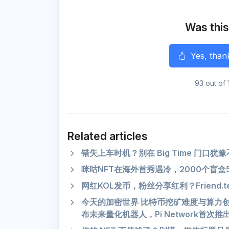
o
e
r
A
o
r
a
p
k
m
p
Was this
r
Yes, than
93 out of 
Related articles
错失上车时机？别在 Big Time 门口犹
咪咕NFT在海外首秀遇冷，2000个盲盒
网红KOL发币，粉丝分享红利？Friend
今天的加密世界 比特币挖矿难度与算力创下纪
布未来量化机器人，Pi Network首次