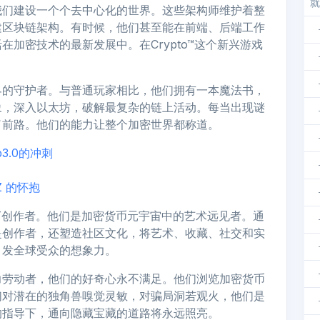
就
我们建设一个个去中心化的世界。这些架构师维护着整
建区块链架构。有时候，他们甚至能在前端、后端工作
加密技术的最新发展中。在Crypto™这个新兴游戏
界的守护者。与普通玩家相比，他们拥有一本魔法书，
象，深入以太坊，破解最复杂的链上活动。每当出现谜
了前路。他们的能力让整个加密世界都称道。
3.0的冲刺
Z 的怀抱
NFT创作者。他们是加密货币元宇宙中的艺术远见者。通
是创作者，还塑造社区文化，将艺术、收藏、社交和实
引发全球受众的想象力。
力劳动者，他们的好奇心永不满足。他们浏览加密货币
们对潜在的独角兽嗅觉灵敏，对骗局洞若观火，他们是
的指导下，通向隐藏宝藏的道路将永远照亮。