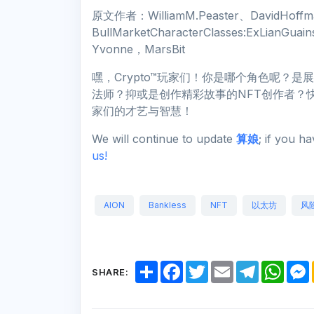
原文作者：WilliamM.Peaster、DavidHof
BullMarketCharacterClasses:ExLianGu
Yvonne，MarsBit
嘿，Crypto™玩家们！你是哪个角色呢？
法师？抑或是创作精彩故事的NFT创作者？快
家们的才艺与智慧！
We will continue to update
算娘
; if you h
us!
AION
Bankless
NFT
以太坊
风
S
F
T
E
T
W
SHARE:
h
a
w
m
e
h
a
c
i
a
l
a
r
e
t
i
e
t
e
b
t
l
g
s