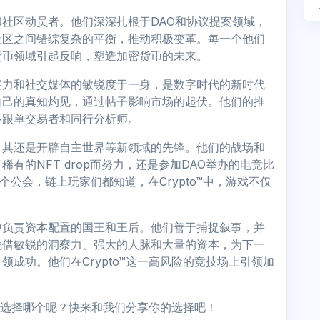
社区动员者。他们深深扎根于DAO和协议提案领域，
社区之间错综复杂的平衡，推动积极变革。每一个他们
货币领域引起反响，塑造加密货币的未来。
察力和社交媒体的敏锐度于一身，是数字时代的新时代
自己的真知灼见，通过帖子影响市场的起伏。他们的推
多跟单交易者和同行分析师。
，其还是开辟自主世界等新领域的先锋。他们的战场和
有的NFT drop而努力，还是参加DAO举办的电竞比
个公会，链上玩家们都知道，在Crypto™中，游戏不仅
中负责资本配置的国王和王后。他们善于捕捉叙事，并
凭借敏锐的洞察力、强大的人脉和大量的资本，为下一
成功。他们在Crypto™这一高风险的竞技场上引领加
你会选择哪个呢？快来和我们分享你的选择吧！