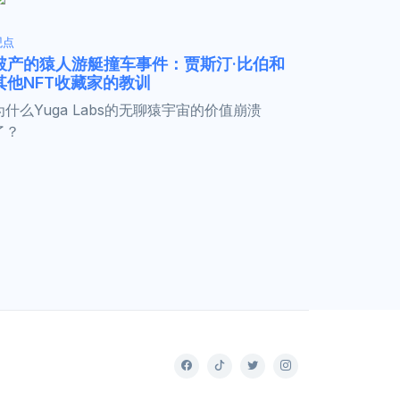
观点
破产的猿人游艇撞车事件：贾斯汀·比伯和
其他NFT收藏家的教训
为什么Yuga Labs的无聊猿宇宙的价值崩溃
了？