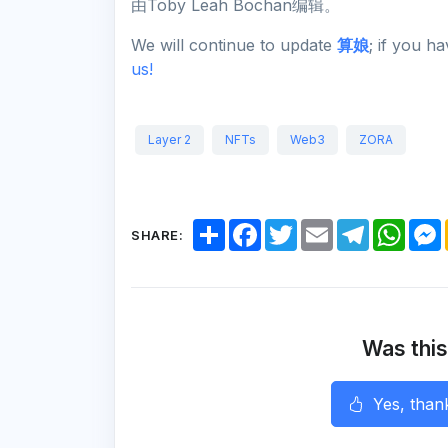
由Toby Leah Bochan编辑。
We will continue to update
算娘
; if you h
us!
Layer 2
NFTs
Web3
ZORA
S
F
T
E
T
W
SHARE:
h
a
w
m
e
h
a
c
i
a
l
a
r
e
t
i
e
t
e
b
t
l
g
s
o
e
r
A
o
r
a
p
k
m
p
Was this
r
Yes, than