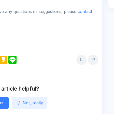
ave any questions or suggestions, please
contact
M
K
L
e
a
i
s
k
n
s
a
e
e
o
n
g
e
 article helpful?
ks!
Not, really