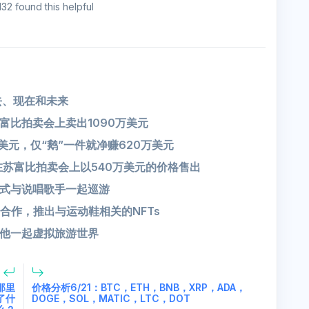
132 found this helpful
去、现在和未来
富比拍卖会上卖出1090万美元
万美元，仅“鹅”一件就净赚620万美元
e” NFT在苏富比拍卖会上以540万美元的价格售出
字形式与说唱歌手一起巡游
S合作，推出与运动鞋相关的NFTs
丝与他一起虚拟旅游世界
那里
价格分析6/21：BTC，ETH，BNB，XRP，ADA，
了什
DOGE，SOL，MATIC，LTC，DOT