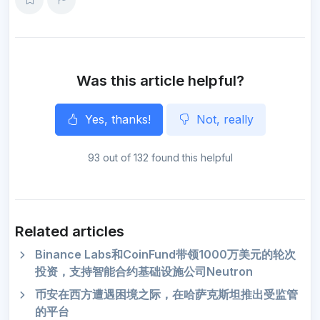
e
b
t
l
g
s
e
o
o
e
r
A
n
o
r
a
p
g
k
m
p
e
r
Was this article helpful?
Yes, thanks!
Not, really
93 out of 132 found this helpful
Related articles
Binance Labs和CoinFund带领1000万美元的轮次
投资，支持智能合约基础设施公司Neutron
币安在西方遭遇困境之际，在哈萨克斯坦推出受监管
的平台