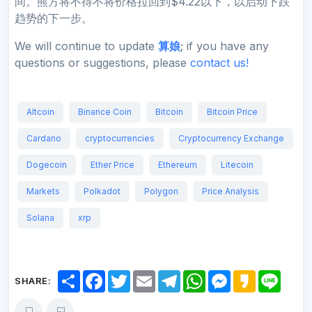
间。熊方将不得不将价格拉回到$4.22以下，以启动下跌
趋势的下一步。
We will continue to update
算娘
; if you have any
questions or suggestions, please
contact us!
Altcoin
Binance Coin
Bitcoin
Bitcoin Price
Cardano
cryptocurrencies
Cryptocurrency Exchange
Dogecoin
Ether Price
Ethereum
Litecoin
Markets
Polkadot
Polygon
Price Analysis
Solana
xrp
S
F
T
E
T
W
M
K
L
SHARE:
h
a
w
m
e
h
e
a
i
a
c
i
a
l
a
s
k
n
r
e
t
i
e
t
s
a
e